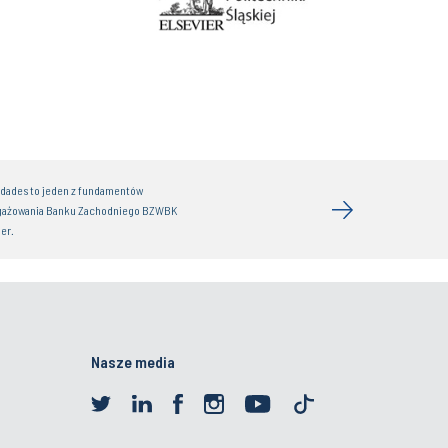
idades to jeden z fundamentów
gażowania Banku Zachodniego BZWBK
er.
Nasze media