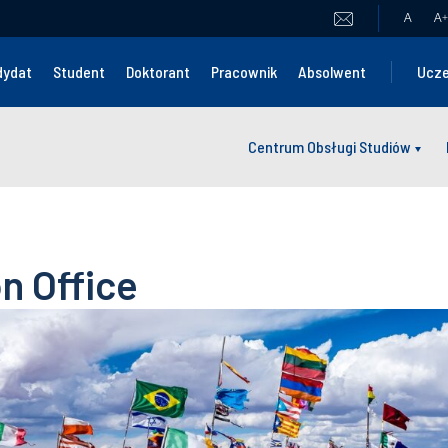
A
A
+
dydat
Student
Doktorant
Pracownik
Absolwent
Ucze
Centrum Obsługi Studiów
n Office