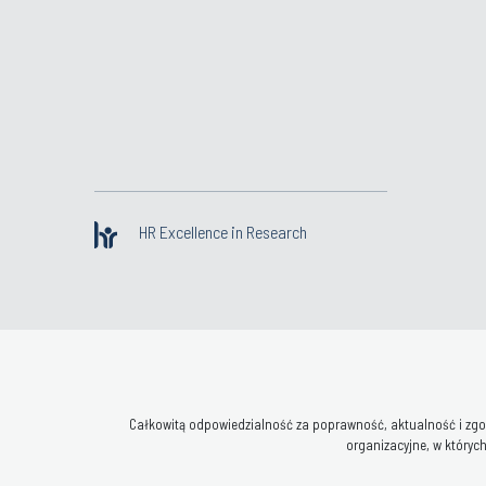
HR Excellence in Research
Całkowitą odpowiedzialność za poprawność, aktualność i zgod
organizacyjne, w których