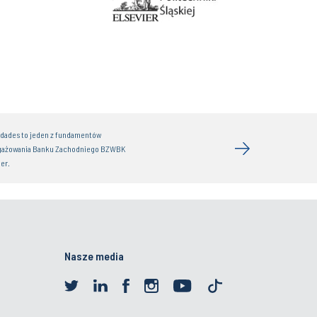
idades to jeden z fundamentów
gażowania Banku Zachodniego BZWBK
er.
Nasze media