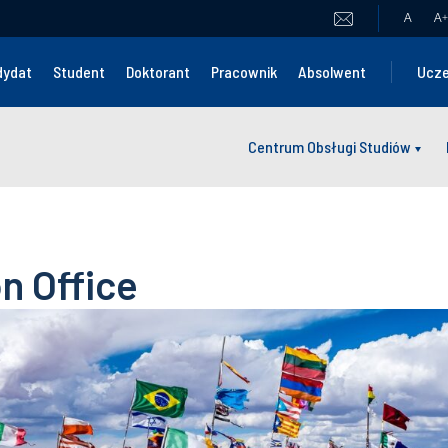
A
A
+
dydat
Student
Doktorant
Pracownik
Absolwent
Ucze
Centrum Obsługi Studiów
n Office