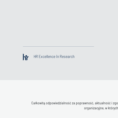
HR Excellence in Research
Całkowitą odpowiedzialność za poprawność, aktualność i zgod
organizacyjne, w których