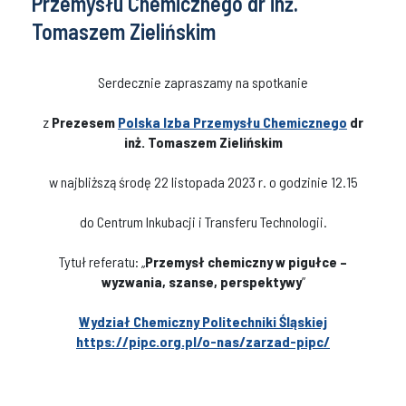
Przemysłu Chemicznego dr inż.
Tomaszem Zielińskim
Serdecznie zapraszamy na spotkanie
z
Prezesem
Polska Izba Przemysłu Chemicznego
dr
inż. Tomaszem Zielińskim
w najbliższą środę 22 listopada 2023 r. o godzinie 12.15
do Centrum Inkubacji i Transferu Technologii.
Tytuł referatu: „
Przemysł chemiczny w pigułce –
wyzwania, szanse, perspektywy
”
Wydział Chemiczny Politechniki Śląskiej
https://pipc.org.pl/o-nas/zarzad-pipc/