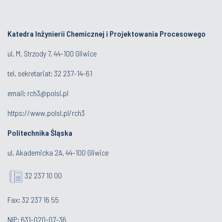
Katedra Inżynierii Chemicznej i Projektowania Procesowego
ul. M. Strzody 7, 44-100 Gliwice
tel. sekretariat:
32 23
7-14-61
email:
rch3@polsl.pl
https://www.polsl.pl/rch3
Politechnika Śląska
ul. Akademicka 2A, 44-100 Gliwice
32 237 10 00
Fax: 32 237 16 55
NIP: 631-020-07-36