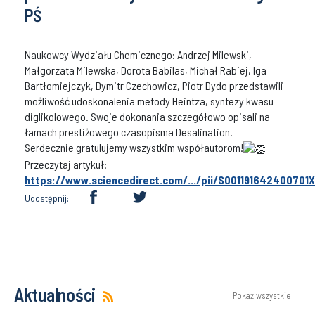
PŚ
Naukowcy Wydziału Chemicznego: Andrzej Milewski,
Małgorzata Milewska, Dorota Babilas, Michał Rabiej, Iga
Bartłomiejczyk, Dymitr Czechowicz, Piotr Dydo przedstawili
możliwość udoskonalenia metody Heintza, syntezy kwasu
diglikolowego. Swoje dokonania szczegółowo opisali na
łamach prestiżowego czasopisma Desalination.
Serdecznie gratulujemy wszystkim współautorom!
Przeczytaj artykuł:
https://www.sciencedirect.com/.../pii/S001191642400701X
Udostępnij:
Aktualności
Pokaż wszystkie