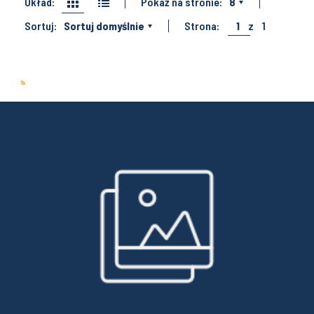
Układ:
Pokaż na stronie:
8
Sortuj:
Sortuj domyślnie
Strona:
1
z
1