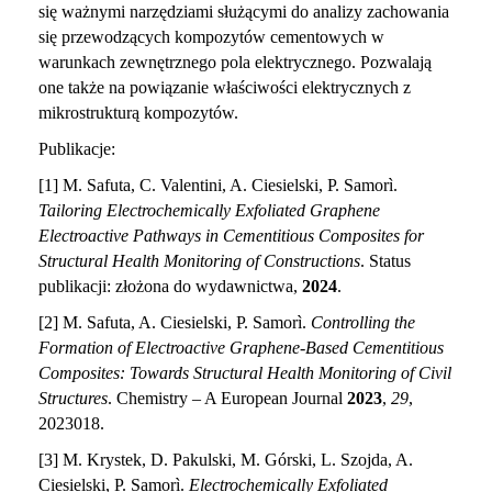
się ważnymi narzędziami służącymi do analizy zachowania
się przewodzących kompozytów cementowych w
warunkach zewnętrznego pola elektrycznego. Pozwalają
one także na powiązanie właściwości elektrycznych z
mikrostrukturą kompozytów.
Publikacje:
[1] M. Safuta, C. Valentini, A. Ciesielski, P. Samorì.
Tailoring Electrochemically Exfoliated Graphene
Electroactive Pathways in Cementitious Composites for
Structural Health Monitoring of Constructions
.
Status
publikacji: złożona do wydawnictwa,
2024
.
[2] M. Safuta, A. Ciesielski, P. Samorì.
Controlling the
Formation of Electroactive Graphene-Based Cementitious
Composites: Towards Structural Health Monitoring of Civil
Structures
.
Chemistry – A European Journal
2023
,
29
,
2023018.
[3] M. Krystek, D. Pakulski, M. Górski, L. Szojda, A.
Ciesielski, P. Samorì.
Electrochemically Exfoliated