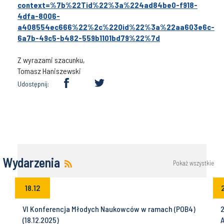
context=%7b%22Tid%22%3a%224ad84be0-f918-
4dfa-8006-
a408554ec666%22%2c%22Oid%22%3a%22aa603e6c-
6a7b-49c5-b482-559b1101bd79%22%7d
Z wyrazami szacunku,
Tomasz Haniszewski
Udostępnij:
Wydarzenia
Pokaż wszystkie
18.12
VI Konferencja Młodych Naukowców w ramach (POB4)
2
(18.12.2025)
A