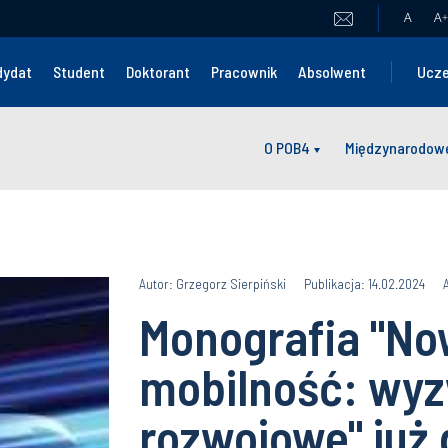
A
A
+
dydat
Student
Doktorant
Pracownik
Absolwent
Ucze
O POB4
Międzynarodowe
Autor: Grzegorz Sierpiński
Publikacja: 14.02.2024
Monografia "N
mobilność: wyz
rozwojowe" już