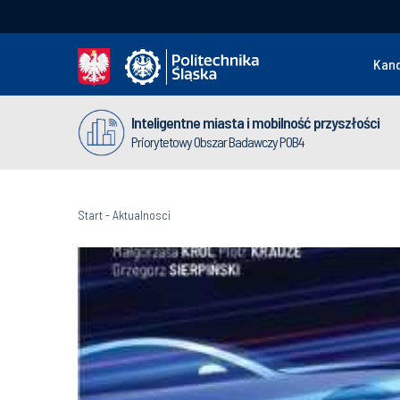
Kan
Inteligentne miasta i mobilność przyszłości
Priorytetowy Obszar Badawczy POB4
Start
-
Aktualnosci