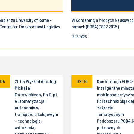
Sapienza University of Rome -
VI Konferencja Młodych Naukowc
entre for Transport and Logistics
ramach (POB4) (18.12.2025)
05.2026)
16.12.2025
.05
20.05 Wykład doc. Ing.
02.04
Konferencja POB4:
Michała
Inteligentne miasta
Matowickiego, Ph.D. pt.
mobilność przyszło
Automatyzacja i
Politechniki Śląskie
autonomia w
zakresie
transporcie kolejowym
tematycznym
– technologie,
Podobszaru POB4.6 
wdrożenia,
pokrewnych:
bezpieczeństwo i
Modelowanie,