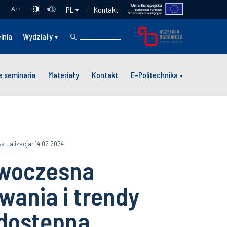
Kontakt
PL
A
++
lnia
Wydziały
 seminaria
Materiały
Kontakt
E-Politechnika
Aktualizacja: 14.02.2024
owoczesna
wania i trendy
 dostępna