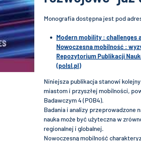
Monografia dostępna jest pod adr
Modern mobility : challenges
Nowoczesna mobilność : wyzw
Repozytorium Publikacji Nauko
(polsl.pl)
Niniejsza publikacja stanowi kolejn
miastom i przyszłej mobilności, p
Badawczym 4 (POB4).
Badania i analizy przeprowadzone na
nauka może być użyteczna w zrówno
regionalnej i globalnej.
Nowoczesną mobilność charakteryz