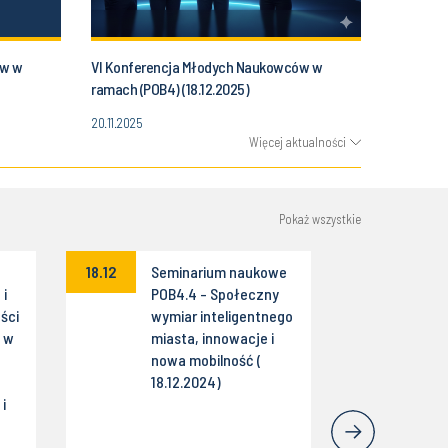
ów w
VI Konferencja Młodych Naukowców w
ramach (POB4) (18.12.2025)
20.11.2025
Więcej aktualności
Pokaż wszystkie
18.12
Seminarium naukowe
 i
POB4.4 - Społeczny
ści
wymiar inteligentnego
j w
miasta, innowacje i
nowa mobilność (
18.12.2024)
i