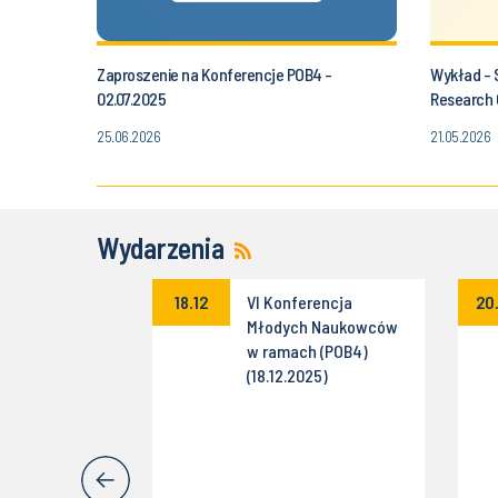
Zaproszenie na Konferencje POB4 -
Wykład - 
02.07.2025
Research C
(CTL) (21.
25.06.2026
21.05.2026
Wydarzenia
erencja w
18.12
VI Konferencja
20
 POB4
Młodych Naukowców
w ramach (POB4)
(18.12.2025)