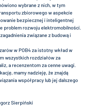
mówiono wybrane z nich, w tym
ransportu zbiorowego w aspekcie
wanie bezpiecznej i inteligentnej
że problem rozwoju elektromobilności.
zagadnienia związane z budową i
zarów w POB4 za istotny wkład w
om wszystkich rozdziałów za
liz, a recenzentom za cenne uwagi.
kację, mamy nadzieję, że znajdą
iązania współpracy lub jej dalszego
egorz Sierpiński