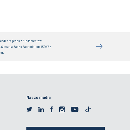
idades to jeden z fundamentów
gażowania Banku Zachodniego BZWBK
er.
Nasze media