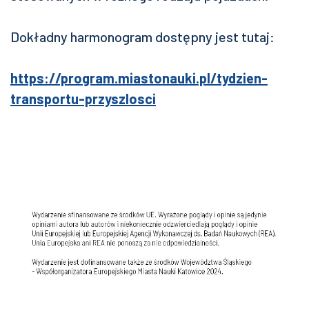
Dokładny harmonogram dostępny jest tutaj:
https://program.miastonauki.pl/tydzien-
transportu-przyszlosci