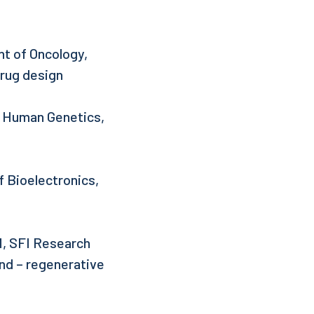
t of Oncology,
drug design
d Human Genetics,
f Bioelectronics,
M, SFI Research
and – regenerative