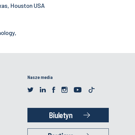
exas, Houston USA
nology,
Nasze media
Biuletyn