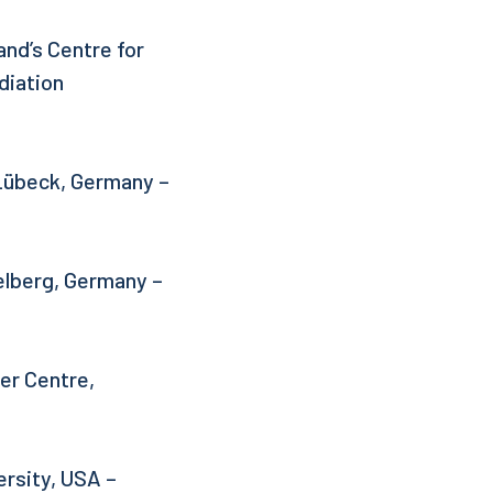
and’s Centre for
diation
f Lübeck, Germany –
elberg, Germany –
er Centre,
ersity, USA –