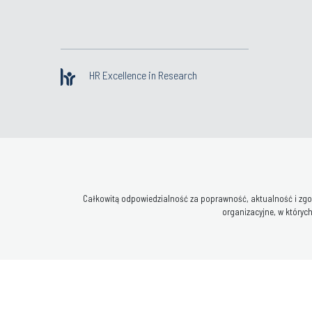
HR Excellence in Research
Całkowitą odpowiedzialność za poprawność, aktualność i zgod
organizacyjne, w których