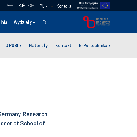
Kontakt
PL
A
++
lnia
Wydziały
O POB1
Materiały
Kontakt
E-Politechnika
y, Germany Research
ssor at School of