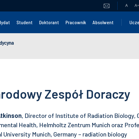
A
A
+
dydat
Student
Doktorant
Pracownik
Absolwent
Ucze
edycyna
rodowy Zespół Doraczy
Atkinson
, Director of Institute of Radiation Biolog
mental Health, Helmholtz Zentrum Munich oraz Profe
l University Munich, Germany – radiation biology