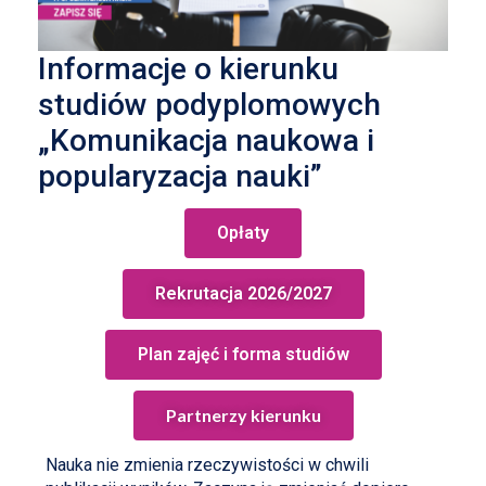
Informacje o kierunku
studiów podyplomowych
„Komunikacja naukowa i
popularyzacja nauki”
Opłaty
Rekrutacja 2026/2027
Plan zajęć i forma studiów
Partnerzy kierunku
Nauka nie zmienia rzeczywistości w chwili