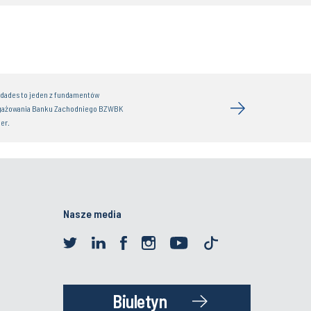
idades to jeden z fundamentów
gażowania Banku Zachodniego BZWBK
er.
Nasze media
Biuletyn