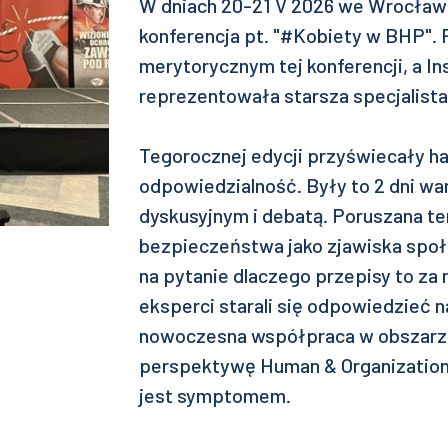
W dniach 20-21 V 2026 we Wrocławiu
konferencja pt. "#Kobiety w BHP". 
merytorycznym tej konferencji, a In
reprezentowała starsza specjalista
Tegorocznej edycji przyświecały h
odpowiedzialność. Były to 2 dni war
dyskusyjnym i debatą. Poruszana te
bezpieczeństwa jako zjawiska społ
na pytanie dlaczego przepisy to za
eksperci starali się odpowiedzieć 
nowoczesna współpraca w obszarz
perspektywę Human & Organization
jest symptomem.