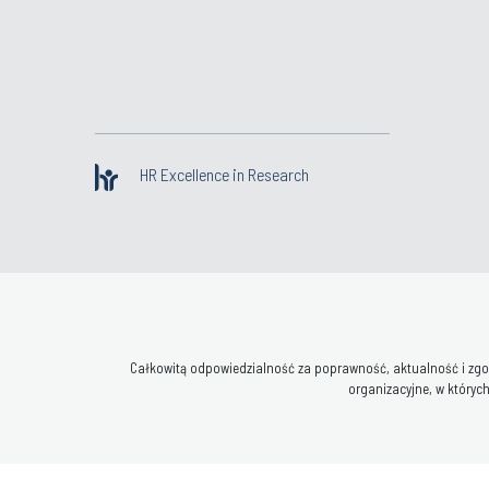
HR Excellence in Research
Całkowitą odpowiedzialność za poprawność, aktualność i zgod
organizacyjne, w których