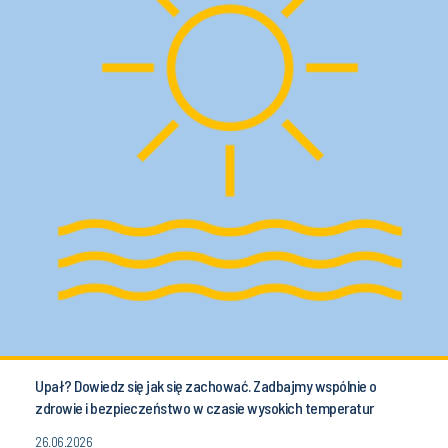
Upał? Dowiedz się jak się zachować. Zadbajmy wspólnie o
zdrowie i bezpieczeństwo w czasie wysokich temperatur
26.06.2026