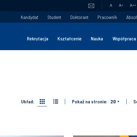
A
A
+
A
++
Kandydat
Student
Doktorant
Pracownik
Absol
Rekrutacja
Kształcenie
Nauka
Współpraca
Układ:
Pokaż na stronie:
20
S