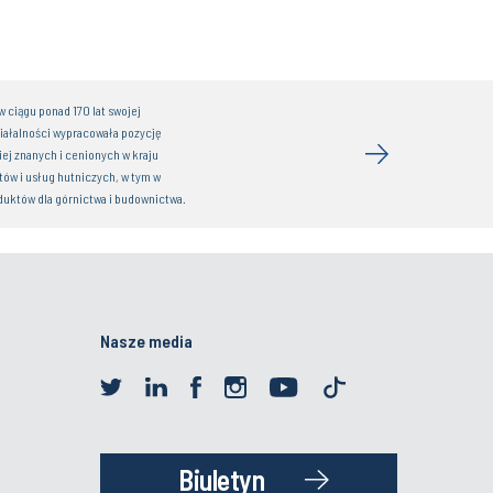
of Polish Innovation n the Silicon
Nasze media
Biuletyn