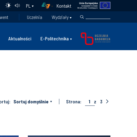
Kontakt
PL
went
Uczelnia
Wydziały
Aktualności
E-Politechnika
ortuj:
Sortuj domyślnie
Strona:
1
z
3