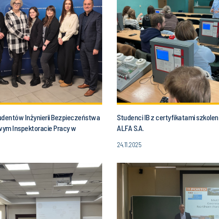
udentów Inżynierii Bezpieczeństwa
Studenci IB z certyfikatami szkole
ym Inspektoracie Pracy w
ALFA S.A.
ch
24.11.2025