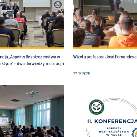
rencja „Aspekty Bezpieczeństwa w
Wizyta profesora José Fernandesa
aktyce” – dwa dni wiedzy, inspiracji i
doświadczeń
27.05.2025