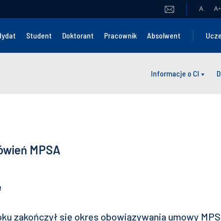
A
A
+
dydat
Student
Doktorant
Pracownik
Absolwent
Ucze
Informacje o CI
D
mówień MPSA
e
roku zakończył się okres obowiązywania umowy MPS