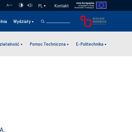
Kontakt
PL
A
++
lnia
Wydziały
ziałalność
Pomoc Techniczna
E-Politechnika
A.