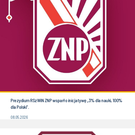
Prezydium RSzWiN ZNP wsparło inicjatywę „3% dla nauki, 100%
dla Polski”.
08.05.2026