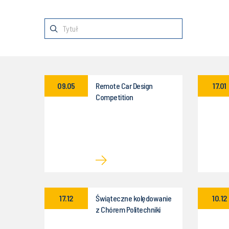
09.05
Remote Car Design
17.01
Competition
17.12
Świąteczne kolędowanie
10.12
z Chórem Politechniki
Śląskiej