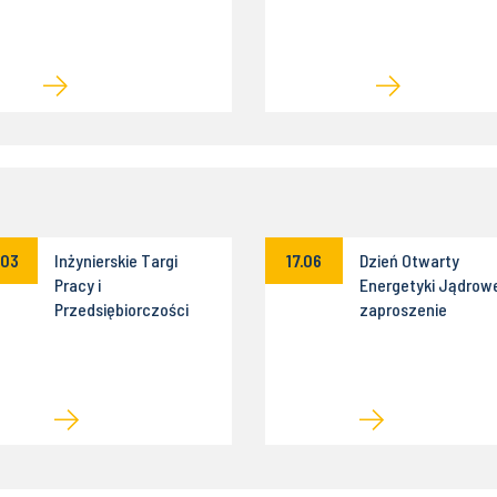
I Rozwój w Energetyce
.03
Inżynierskie Targi
17.06
Dzień Otwarty
Pracy i
Energetyki Jądrowe
Przedsiębiorczości
zaproszenie