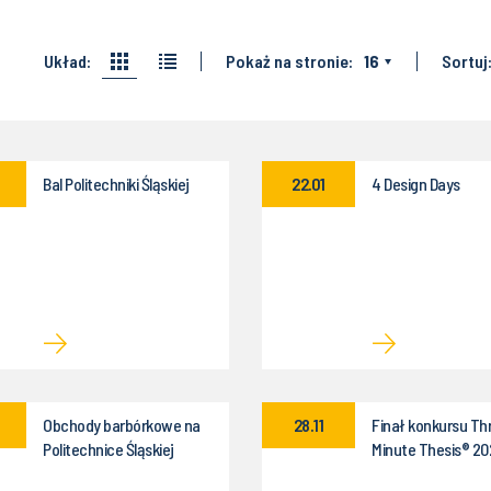
Układ:
Pokaż na stronie:
16
Sortuj
Bal Politechniki Śląskiej
22.01
4 Design Days
Obchody barbórkowe na
28.11
Finał konkursu Th
Politechnice Śląskiej
Minute Thesis® 20