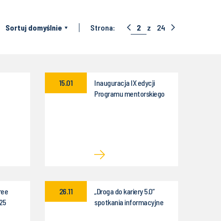
:
Sortuj domyślnie
Strona:
2
z
24
15.01
Inauguracja IX edycji
Programu mentorskiego
„Rozwiń skrzydła"
ree
26.11
„Droga do kariery 5.0”
25
spotkania informacyjne
dla kandydatów na studia