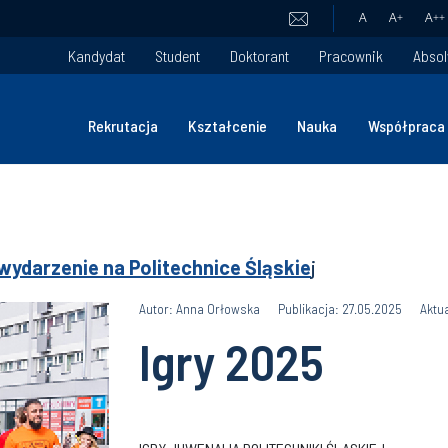
A
A
+
A
++
Kandydat
Student
Doktorant
Pracownik
Absol
Rekrutacja
Kształcenie
Nauka
Współpraca
wydarzenie na Politechnice Śląskie
j
Autor: Anna Orłowska
Publikacja: 27.05.2025
Aktu
Igry 2025