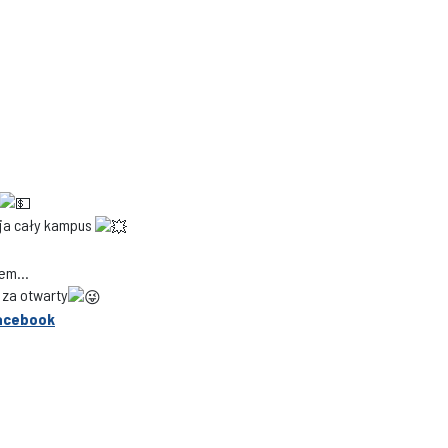
uja cały kampus
asem…
 za otwarty
Facebook