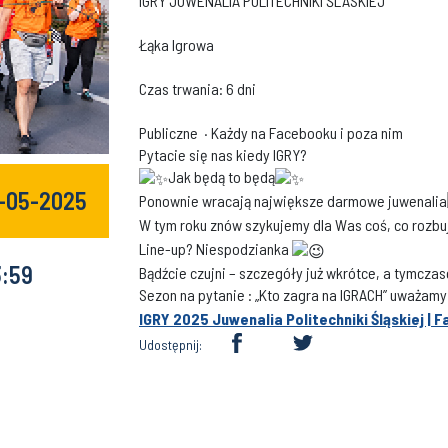
IGRY JUWENALIA POLITECHNIKI ŚLASKIEJ
Łąka Igrowa
Czas trwania: 6 dni
Publiczne
·
Każdy na Facebooku i poza nim
Pytacie się nas kiedy IGRY?
Jak będą to będą
1-05-2025
Ponownie wracają największe darmowe juwenalia
W tym roku znów szykujemy dla Was coś, co rozb
Line-up? Niespodzianka
3:59
Bądźcie czujni – szczegóły już wkrótce, a tymcz
Sezon na pytanie : „Kto zagra na IGRACH” uważamy
IGRY 2025 Juwenalia Politechniki Śląskiej | 
Udostępnij: