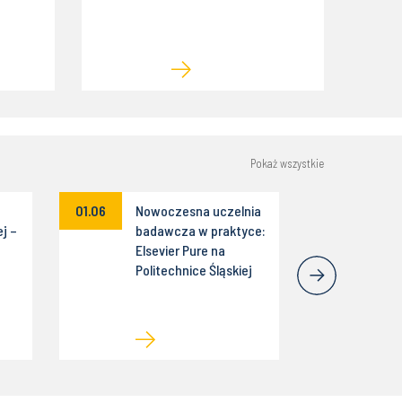
Pokaż wszystkie
01.06
Nowoczesna uczelnia
j –
badawcza w praktyce:
Elsevier Pure na
Politechnice Śląskiej