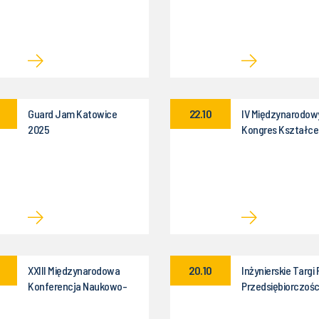
Guard Jam Katowice
22.10
IV Międzynarodow
2025
Kongres Kształce
XXIII Międzynarodowa
20.10
Inżynierskie Targi 
Konferencja Naukowo-
Przedsiębiorczości
Techniczna
jesień'2025
Projektowanie, Innowacje