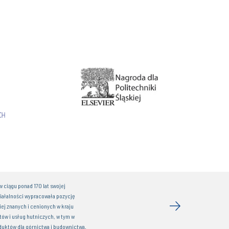
 ciągu ponad 170 lat swojej
iałalności wypracowała pozycję
iej znanych i cenionych w kraju
ów i usług hutniczych, w tym w
duktów dla górnictwa i budownictwa.