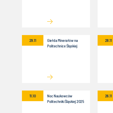
29.11
Giełda Minerałów na
28.11
Politechnice Śląskiej
11.10
Noc Naukowców
26.11
Politechniki Śląskiej 2025