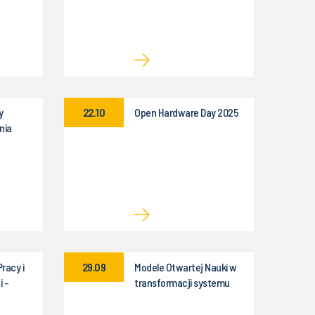
magisterskie
y
22.10
Open Hardware Day 2025
nia
Pracy i
29.09
Modele Otwartej Nauki w
 -
transformacji systemu
komunikacji naukowej