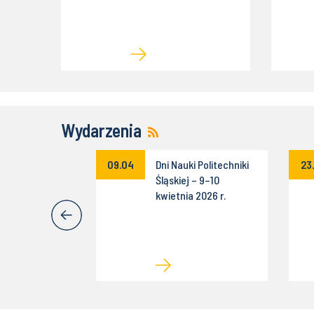
Wydarzenia
cja konkursu
09.04
Dni Nauki Politechniki
23
mysł na Biznes
Śląskiej – 9–10
kwietnia 2026 r.