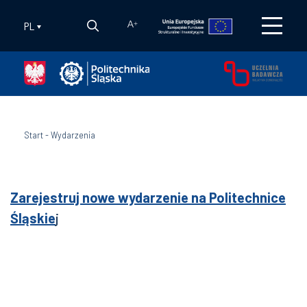
PL
A
+
Start
-
Wydarzenia
Zarejestruj nowe wydarzenie na Politechnice
Śląskie
j