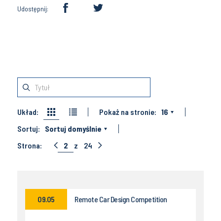
Udostępnij:
Układ:
Pokaż na stronie:
16
Sortuj:
Sortuj domyślnie
Strona:
2
z
24
09.05
Remote Car Design Competition