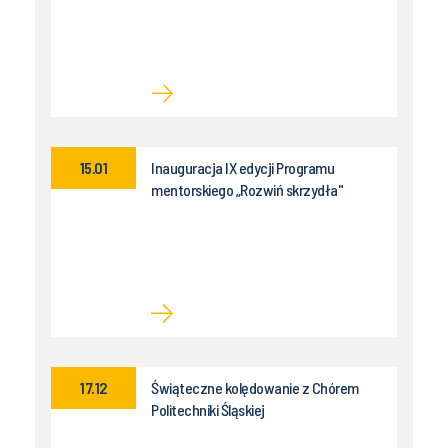
15.01
Inauguracja IX edycji Programu
mentorskiego „Rozwiń skrzydła"
17.12
Świąteczne kolędowanie z Chórem
Politechniki Śląskiej