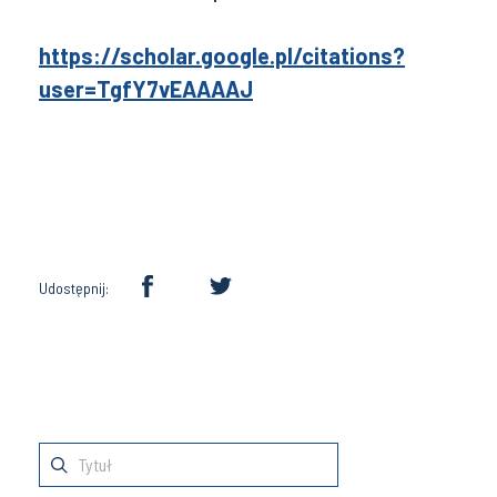
https://scholar.google.pl/citations?
user=TgfY7vEAAAAJ
Udostępnij: