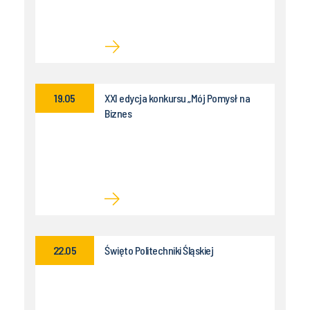
19.05
XXI edycja konkursu „Mój Pomysł na
Biznes
22.05
Święto Politechniki Śląskiej