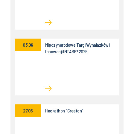
03.06
Międzynarodowe Targi Wynalazków i
Innowacji INTARG®2025
27.05
Hackathon "Creaton"