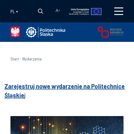
PL
A
+
Start
-
Wydarzenia
Zarejestruj nowe wydarzenie na Politechnice
Śląskie
j