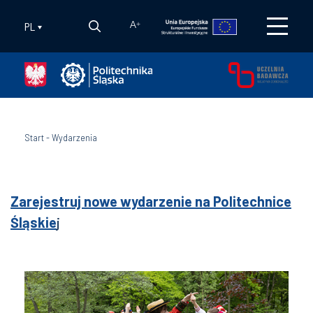
PL
A
+
Start
-
Wydarzenia
Zarejestruj nowe wydarzenie na Politechnice
Śląskie
j