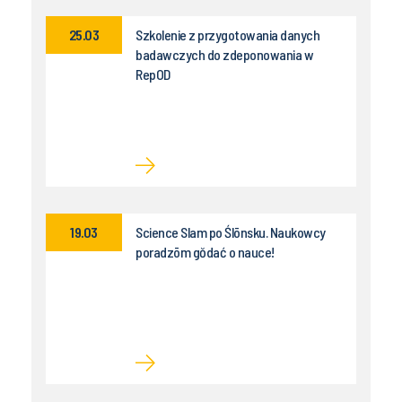
25.03
Szkolenie z przygotowania danych
badawczych do zdeponowania w
RepOD
19.03
Science Slam po Ślōnsku. Naukowcy
poradzōm gŏdać o nauce!