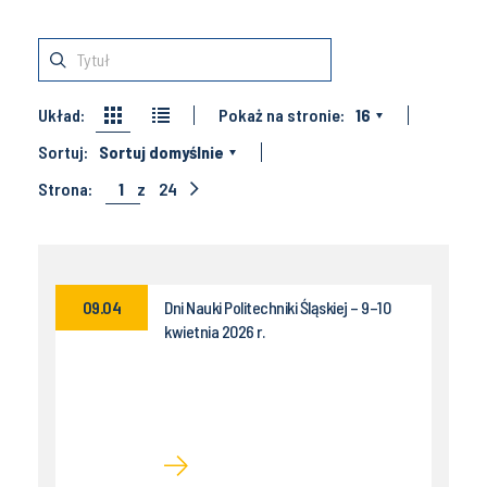
Układ:
Pokaż na stronie:
16
Sortuj:
Sortuj domyślnie
Strona:
1
z
24
09.04
Dni Nauki Politechniki Śląskiej – 9–10
kwietnia 2026 r.