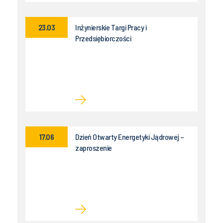
23.03
Inżynierskie Targi Pracy i
Przedsiębiorczości
17.06
Dzień Otwarty Energetyki Jądrowej –
zaproszenie