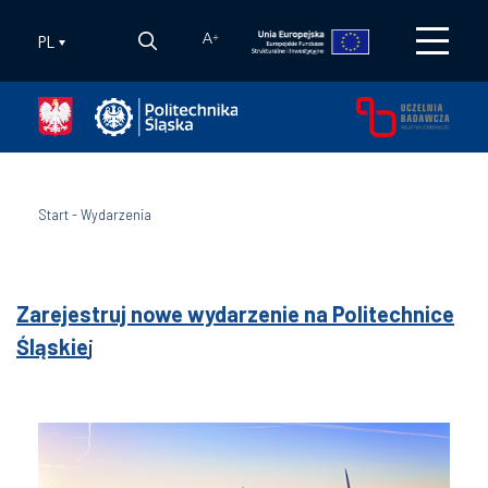
PL
A
+
Start
-
Wydarzenia
Zarejestruj nowe wydarzenie na Politechnice
Śląskie
j