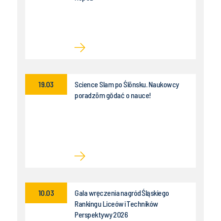
19.03
Science Slam po Ślōnsku. Naukowcy
poradzōm gŏdać o nauce!
10.03
Gala wręczenia nagród Śląskiego
Rankingu Liceów i Techników
Perspektywy 2026