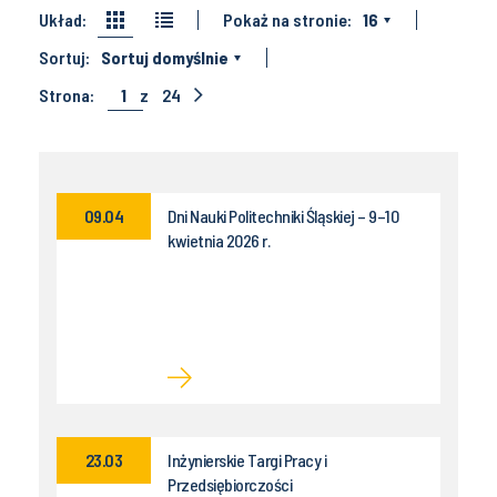
Układ:
Pokaż na stronie:
16
Sortuj:
Sortuj domyślnie
Strona:
1
z
24
09.04
Dni Nauki Politechniki Śląskiej – 9–10
kwietnia 2026 r.
23.03
Inżynierskie Targi Pracy i
Przedsiębiorczości