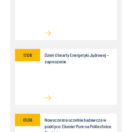
17.06
Dzień Otwarty Energetyki Jądrowej –
zaproszenie
01.06
Nowoczesna uczelnia badawcza w
praktyce: Elsevier Pure na Politechnice