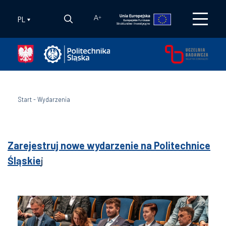
PL
A
+
Start
-
Wydarzenia
Zarejestruj nowe wydarzenie na Politechnice
Śląskie
j