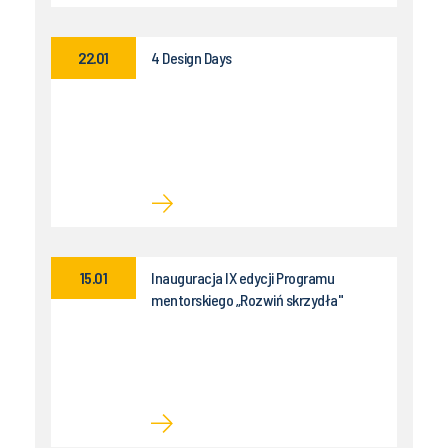
22.01
4 Design Days
15.01
Inauguracja IX edycji Programu
mentorskiego „Rozwiń skrzydła"