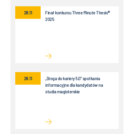
28.11
Finał konkursu Three Minute Thesis®
2025
26.11
„Droga do kariery 5.0” spotkania
informacyjne dla kandydatów na
studia magisterskie