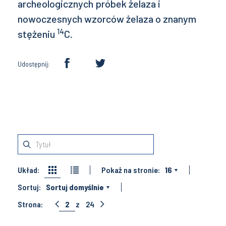
archeologicznych próbek żelaza i
nowoczesnych wzorców żelaza o znanym
14
stężeniu
C.
Udostępnij:
Układ:
Pokaż na stronie:
16
Sortuj:
Sortuj domyślnie
Strona:
2
z
24