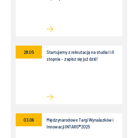
28.05
Startujemy z rekrutacją na studia I i II
stopnia – zapisz się już dziś!
03.06
Międzynarodowe Targi Wynalazków i
Innowacji INTARG®2025