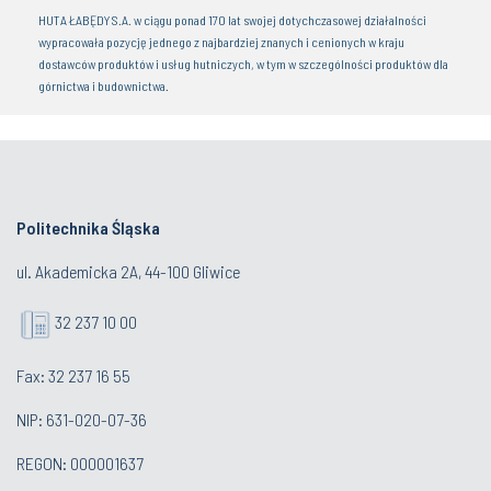
HUTA ŁABĘDY S.A. w ciągu ponad 170 lat swojej dotychczasowej działalności
wypracowała pozycję jednego z najbardziej znanych i cenionych w kraju
dostawców produktów i usług hutniczych, w tym w szczególności produktów dla
górnictwa i budownictwa.
Politechnika Śląska
ul. Akademicka 2A, 44-100 Gliwice
32 237 10 00
Fax: 32 237 16 55
NIP: 631-020-07-36
REGON: 000001637