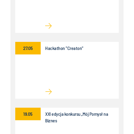
27.05
Hackathon "Creaton"
19.05
XXI edycja konkursu „Mój Pomysł na
Biznes