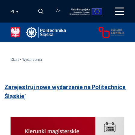
PL
A
+
Start
-
Wydarzenia
Zarejestruj nowe wydarzenie na Politechnice
Śląskie
j