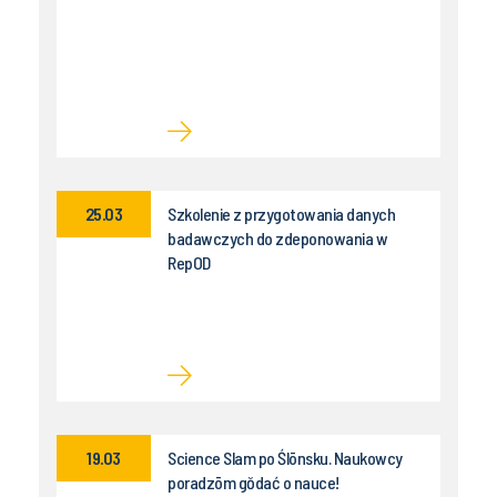
25.03
Szkolenie z przygotowania danych
badawczych do zdeponowania w
RepOD
19.03
Science Slam po Ślōnsku. Naukowcy
poradzōm gŏdać o nauce!