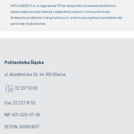
HUTA ŁABĘDY S.A. w ciągu ponad 170 lat swojej dotychczasowej działalności
wypracowała pozycję jednego z najbardziej znanych i cenionych w kraju
dostawców produktów i usług hutniczych, w tym w szczególności produktów dla
górnictwa i budownictwa.
Politechnika Śląska
ul. Akademicka 2A, 44-100 Gliwice
32 237 10 00
Fax: 32 237 16 55
NIP: 631-020-07-36
REGON: 000001637