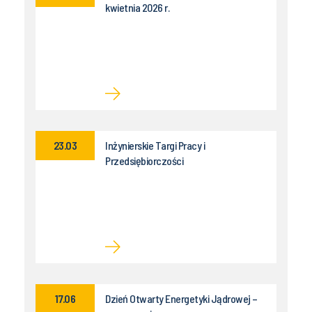
kwietnia 2026 r.
23.03
Inżynierskie Targi Pracy i
Przedsiębiorczości
17.06
Dzień Otwarty Energetyki Jądrowej –