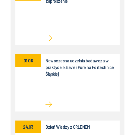
zaproszenie
01.06
Nowoczesna uczelnia badawcza w
praktyce: Elsevier Pure na Politechnice
Śląskiej
24.03
Dzień Wiedzy z ORLENEM