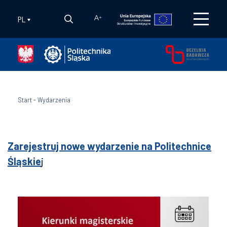
PL
A
+
Start
-
Wydarzenia
Zarejestruj nowe wydarzenie na Politechnice
Śląskie
j