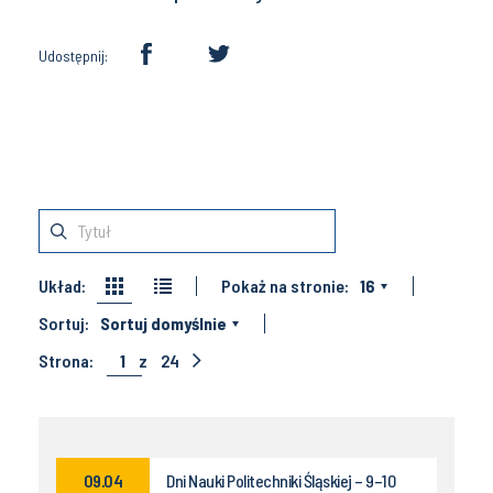
Udostępnij:
Układ:
Pokaż na stronie:
16
Sortuj:
Sortuj domyślnie
Strona:
1
z
24
09.04
Dni Nauki Politechniki Śląskiej – 9–10