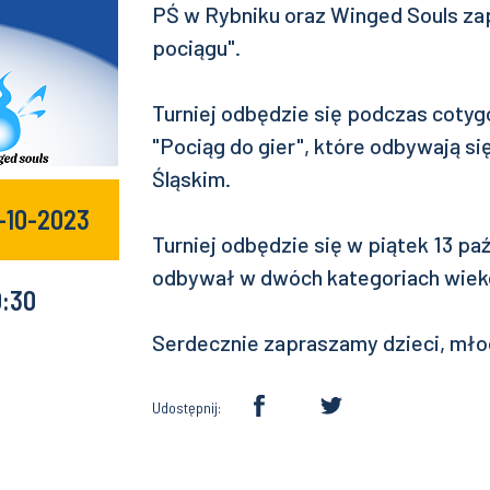
PŚ w Rybniku oraz Winged Souls zap
pociągu".
Turniej odbędzie się podczas cot
"Pociąg do gier", które odbywają 
Śląskim.
3-10-2023
Turniej odbędzie się w piątek 13 paź
odbywał w dwóch kategoriach wiekowy
0:30
Serdecznie zapraszamy dzieci, młod
Udostępnij: