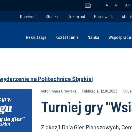
A
A
+
A
++
Kandydat
Student
Doktorant
Pracownik
Absol
Rekrutacja
Kształcenie
Nauka
Współpraca
wydarzenie na Politechnice Śląskie
j
Autor: Anna Orłowska
Publikacja: 12.10.2023
Aktua
Turniej gry "Ws
Z okazji Dnia Gier Planszowych, Cen