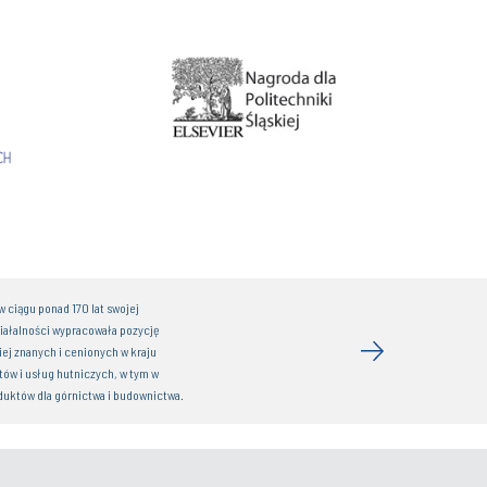
 ciągu ponad 170 lat swojej
iałalności wypracowała pozycję
iej znanych i cenionych w kraju
ów i usług hutniczych, w tym w
duktów dla górnictwa i budownictwa.