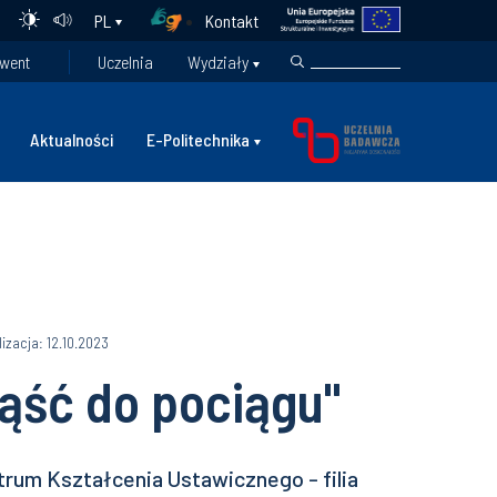
Kontakt
PL
went
Uczelnia
Wydziały
Aktualności
E-Politechnika
lizacja: 12.10.2023
iąść do pociągu"
trum Kształcenia Ustawicznego - filia