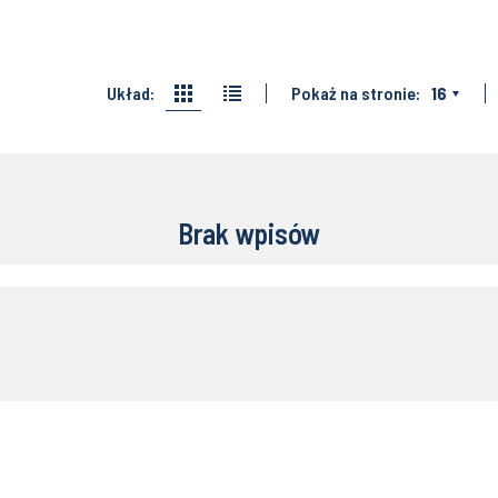
Układ:
Pokaż na stronie:
16
Brak wpisów