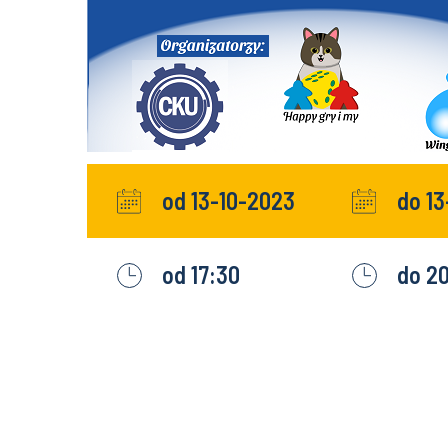
od 13-10-2023
do 1
od 17:30
do 2