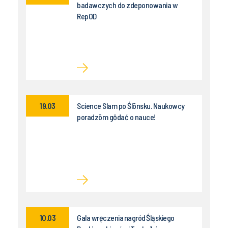
badawczych do zdeponowania w
RepOD
19.03
Science Slam po Ślōnsku. Naukowcy
poradzōm gŏdać o nauce!
10.03
Gala wręczenia nagród Śląskiego