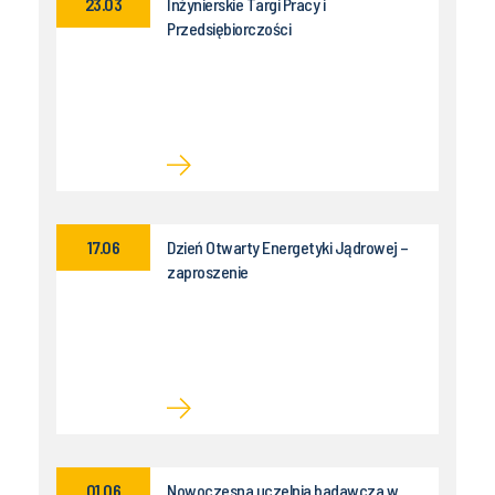
23.03
Inżynierskie Targi Pracy i
Przedsiębiorczości
17.06
Dzień Otwarty Energetyki Jądrowej –
zaproszenie
01.06
Nowoczesna uczelnia badawcza w