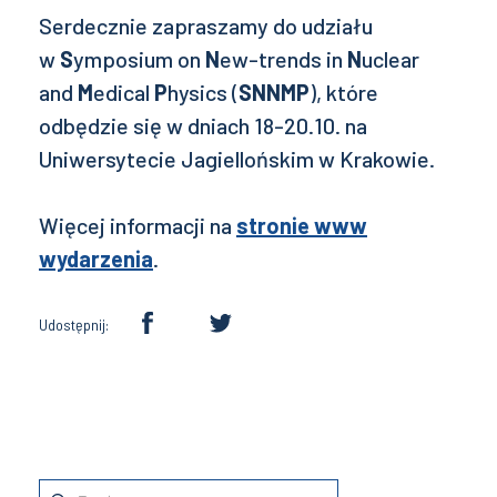
Serdecznie zapraszamy do udziału
w
S
ymposium on
N
ew-trends in
N
uclear
and
M
edical
P
hysics (
SNNMP
), które
odbędzie się w dniach 18-20.10. na
Uniwersytecie Jagiellońskim w Krakowie.
Więcej informacji na
stronie www
wydarzenia
.
Udostępnij: