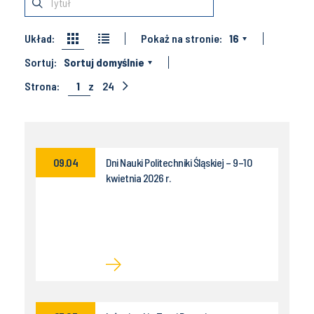
Układ:
Pokaż na stronie:
16
Sortuj:
Sortuj domyślnie
Strona:
1
z
24
09.04
Dni Nauki Politechniki Śląskiej – 9–10
kwietnia 2026 r.