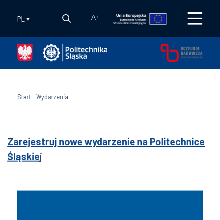
PL
A
+
Start
-
Wydarzenia
Zarejestruj nowe wydarzenie na Politechnice
Śląskie
j