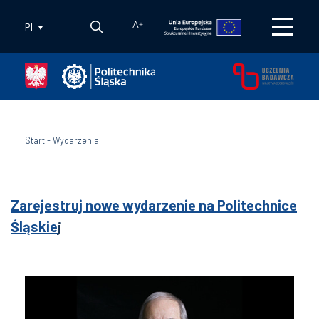
PL
A
+
Start
-
Wydarzenia
Zarejestruj nowe wydarzenie na Politechnice
Śląskie
j