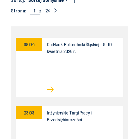
Strona:
1
z
24
09.04
Dni Nauki Politechniki Śląskiej – 9–10
kwietnia 2026 r.
23.03
Inżynierskie Targi Pracy i
Przedsiębiorczości