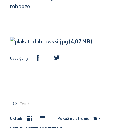
robocze.
Udostępnij:
Układ:
Pokaż na stronie:
16
Sortuj:
Sortuj domyślnie