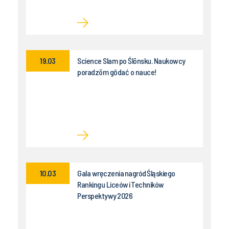
19.03
Science Slam po Ślōnsku. Naukowcy
poradzōm gŏdać o nauce!
10.03
Gala wręczenia nagród Śląskiego
Rankingu Liceów i Techników
Perspektywy 2026