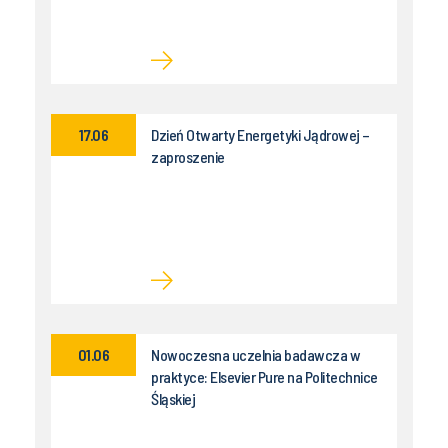
17.06
Dzień Otwarty Energetyki Jądrowej –
zaproszenie
01.06
Nowoczesna uczelnia badawcza w
praktyce: Elsevier Pure na Politechnice
Śląskiej