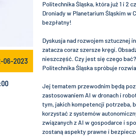
Politechnika Śląska, która już 1 i 2
Droniady w Planetarium Śląskim w C
bezpłatny!
Dyskusja nad rozwojem sztucznej int
zatacza coraz szersze kręgi. Obsadz
nieszczęść. Czy jest się czego bać
2-06-2023
Politechnika Śląska spróbuje rozwia
:00
Jej tematem przewodnim będą poz
zastosowaniem AI w dronach i robot
tym, jakich kompetencji potrzeba, 
korzystać z systemów autonomiczny
związanych z AI w gospodarce i s
zostaną aspekty prawne i bezpiec