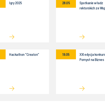
Igry 2025
28.05
Spotkanie władz
rektorskich ze Ws
Akademicką Polite
Śląskiej
Hackathon "Creaton"
19.05
XXI edycja konkurs
Pomysł na Biznes