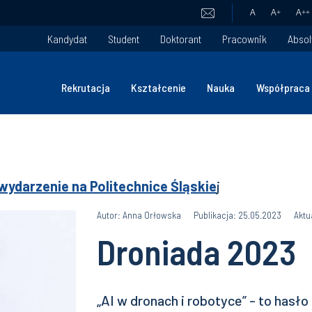
A
A
+
A
++
Kandydat
Student
Doktorant
Pracownik
Absol
Rekrutacja
Kształcenie
Nauka
Współpraca
wydarzenie na Politechnice Śląskie
j
Autor: Anna Orłowska
Publikacja: 25.05.2023
Aktu
Droniada 2023
„AI w dronach i robotyce” - to hasło