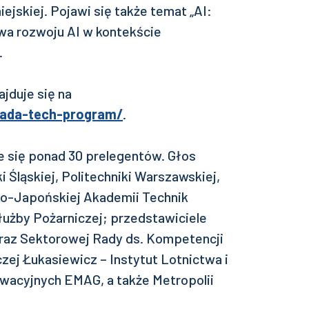
ejskiej. Pojawi się także temat „AI:
a rozwoju AI w kontekście
.
jduje się na
niada-tech-program/
.
e się ponad 30 prelegentów. Głos
i Śląskiej, Politechniki Warszawskiej,
ko-Japońskiej Akademii Technik
użby Pożarniczej; przedstawiciele
oraz Sektorowej Rady ds. Kompetencji
zej Łukasiewicz – Instytut Lotnictwa i
owacyjnych EMAG, a także Metropolii