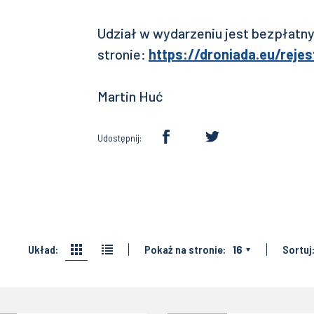
Udział w wydarzeniu jest bezpłatny
stronie:
https://droniada.eu/reje
Martin Huć
Udostępnij:
Układ:
Pokaż na stronie:
16
Sortuj