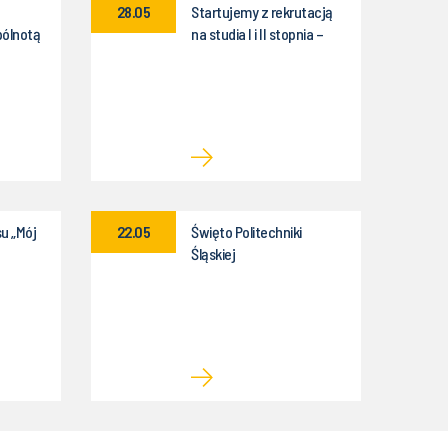
28.05
Startujemy z rekrutacją
pólnotą
na studia I i II stopnia –
chniki
zapisz się już dziś!
u „Mój
22.05
Święto Politechniki
Śląskiej