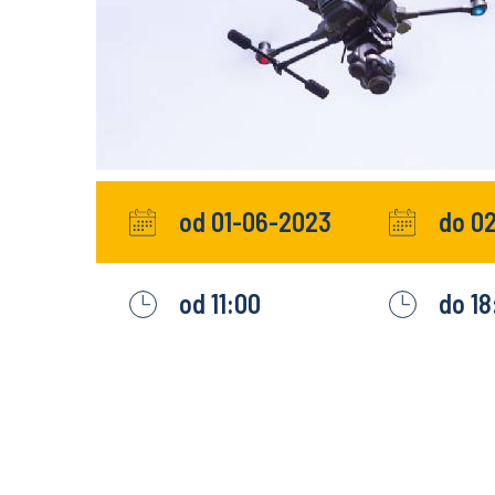
od 01-06-2023
do 0
od 11:00
do 18