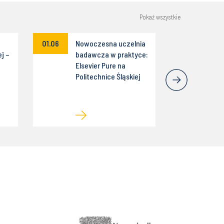
Pokaż wszystkie
01.06
Nowoczesna uczelnia
j –
badawcza w praktyce:
Elsevier Pure na
Politechnice Śląskiej