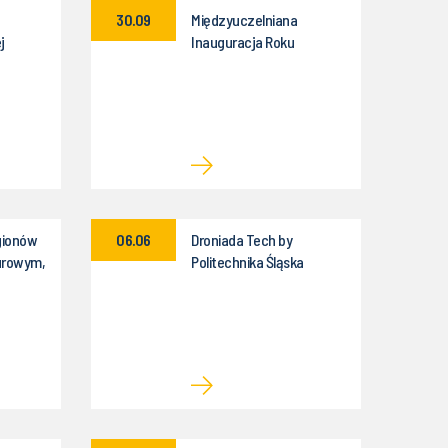
30.09
Międzyuczelniana
j
Inauguracja Roku
Akademickiego
2025/2026
gionów
06.06
Droniada Tech by
turowym,
Politechnika Śląska