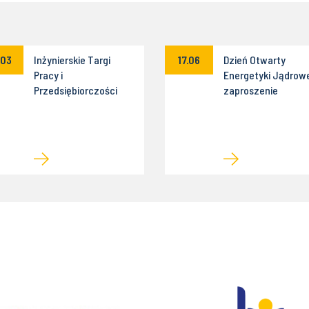
.03
Inżynierskie Targi
17.06
Dzień Otwarty
Pracy i
Energetyki Jądrowe
Przedsiębiorczości
zaproszenie