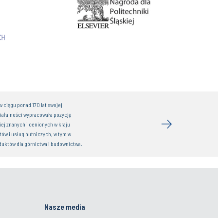
 ciągu ponad 170 lat swojej
iałalności wypracowała pozycję
iej znanych i cenionych w kraju
ów i usług hutniczych, w tym w
duktów dla górnictwa i budownictwa.
Nasze media