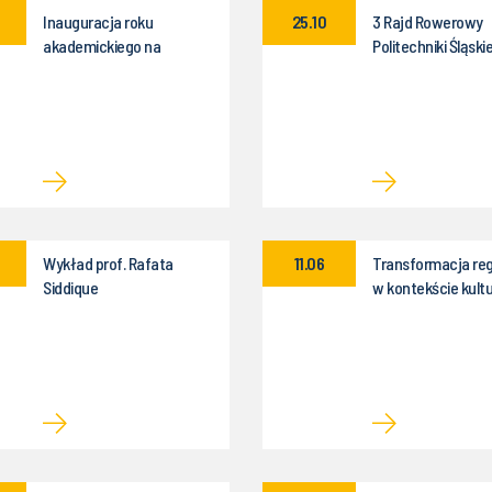
Inauguracja roku
25.10
3 Rajd Rowerowy
akademickiego na
Politechniki Śląskie
Politechnice Śląskiej
Wykład prof. Rafata
11.06
Transformacja re
Siddique
w kontekście kul
przemysłowym i
społecznym