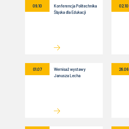
09.10
Konferencja Politechnika
02.10
Śląska dla Edukacji
01.07
Wernisaż wystawy
26.06
Janusza Lecha
Wojcieszaka