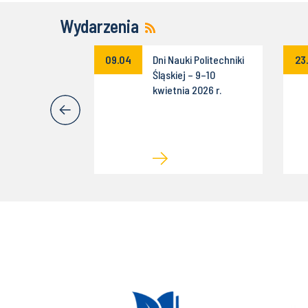
Wydarzenia
cja konkursu
09.04
Dni Nauki Politechniki
23
mysł na Biznes
Śląskiej – 9–10
kwietnia 2026 r.