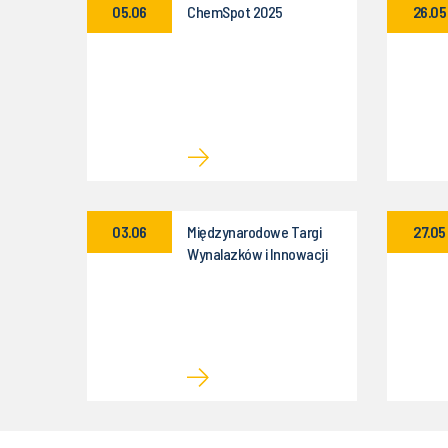
05.06
ChemSpot 2025
26.05
03.06
Międzynarodowe Targi
27.05
Wynalazków i Innowacji
INTARG®2025