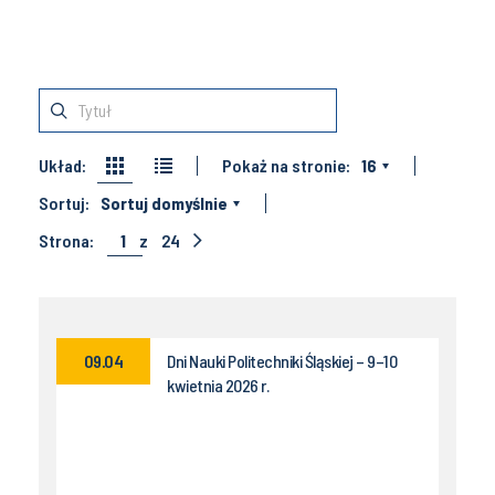
Układ:
Pokaż na stronie:
16
Sortuj:
Sortuj domyślnie
Strona:
1
z
24
09.04
Dni Nauki Politechniki Śląskiej – 9–10
kwietnia 2026 r.