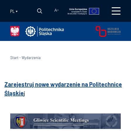
PL
A
+
Start
-
Wydarzenia
Zarejestruj nowe wydarzenie na Politechnice
Śląskie
j