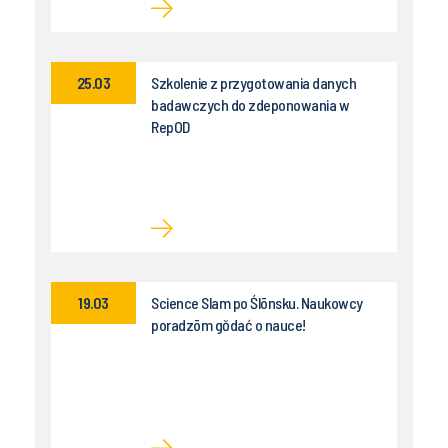
25.03
Szkolenie z przygotowania danych
badawczych do zdeponowania w
RepOD
19.03
Science Slam po Ślōnsku. Naukowcy
poradzōm gŏdać o nauce!