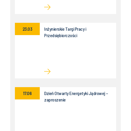
23.03
Inżynierskie Targi Pracy i
Przedsiębiorczości
17.06
Dzień Otwarty Energetyki Jądrowej –
zaproszenie