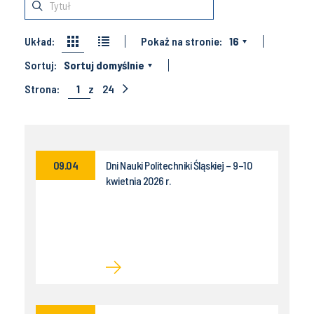
Układ:
Pokaż na stronie:
16
Sortuj:
Sortuj domyślnie
Strona:
1
z
24
09.04
Dni Nauki Politechniki Śląskiej – 9–10
kwietnia 2026 r.