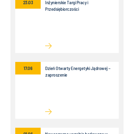
23.03
Inżynierskie Targi Pracy i
Przedsiębiorczości
17.06
Dzień Otwarty Energetyki Jądrowej –
zaproszenie
01.06
Nowoczesna uczelnia badawcza w