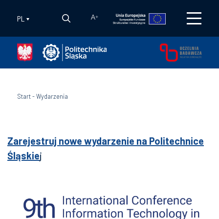
PL
A
+
Start
-
Wydarzenia
Zarejestruj nowe wydarzenie na Politechnice
Śląskie
j