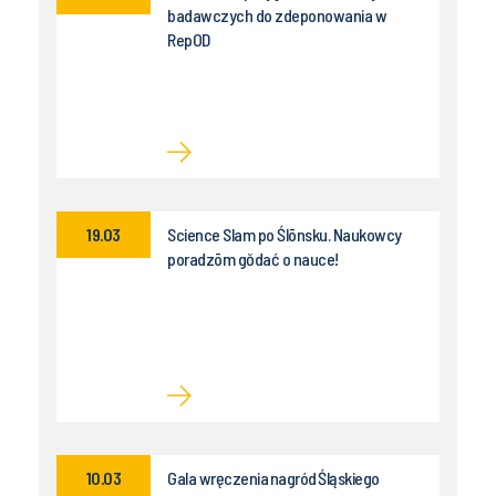
badawczych do zdeponowania w
RepOD
19.03
Science Slam po Ślōnsku. Naukowcy
poradzōm gŏdać o nauce!
10.03
Gala wręczenia nagród Śląskiego