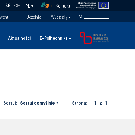
Kontakt
PL
went
Uczelnia
Wydziały
Aktualności
E-Politechnika
Sortuj:
Sortuj domyślnie
Strona:
1
z
1