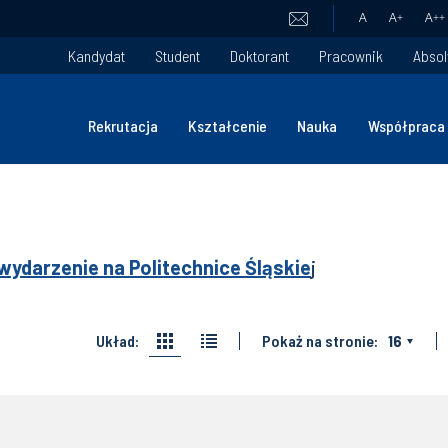
A
A
+
A
++
Kandydat
Student
Doktorant
Pracownik
Absol
Rekrutacja
Kształcenie
Nauka
Współpraca
wydarzenie na Politechnice Śląskie
j
Układ:
Pokaż na stronie:
16