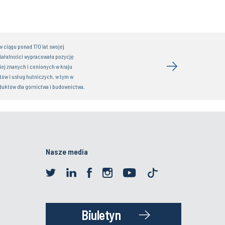
 ciągu ponad 170 lat swojej
iałalności wypracowała pozycję
iej znanych i cenionych w kraju
ów i usług hutniczych, w tym w
duktów dla górnictwa i budownictwa.
Nasze media
Biuletyn