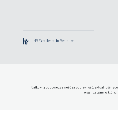
HR Excellence in Research
Całkowitą odpowiedzialność za poprawność, aktualność i zgod
organizacyjne, w których