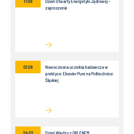
17.06
Dzień Otwarty Energetyki Jądrowej –
zaproszenie
01.06
Nowoczesna uczelnia badawcza w
praktyce: Elsevier Pure na Politechnice
Śląskiej
24.03
Dzień Wiedzy z ORLENEM