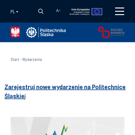
PL
A
+
Start
-
Wydarzenia
Zarejestruj nowe wydarzenie na Politechnice
Śląskie
j