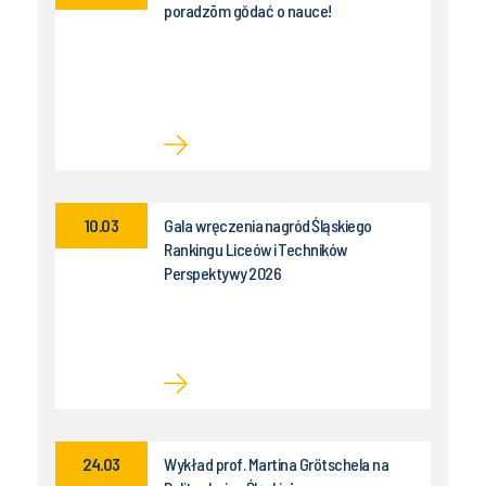
poradzōm gŏdać o nauce!
10.03
Gala wręczenia nagród Śląskiego
Rankingu Liceów i Techników
Perspektywy 2026
24.03
Wykład prof. Martina Grötschela na