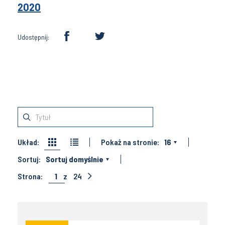
2020
Udostępnij:
Układ:
Pokaż na stronie:
16
Sortuj:
Sortuj domyślnie
Strona:
1
z
24