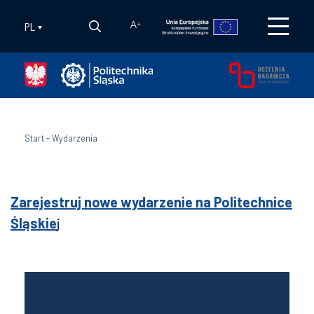
PL
A
+
Start
-
Wydarzenia
Zarejestruj nowe wydarzenie na Politechnice
Śląskie
j