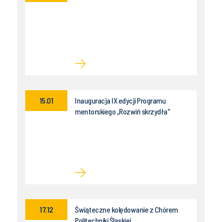
15.01
Inauguracja IX edycji Programu
mentorskiego „Rozwiń skrzydła"
17.12
Świąteczne kolędowanie z Chórem
Politechniki Śląskiej