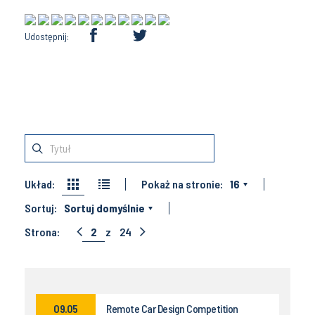
Udostępnij:
Układ:
Pokaż na stronie:
16
Sortuj:
Sortuj domyślnie
Strona:
2
z
24
09.05
Remote Car Design Competition