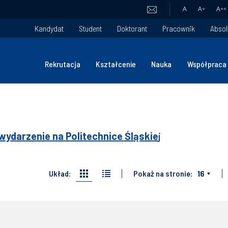
A
A
+
A
++
Kandydat
Student
Doktorant
Pracownik
Absol
Rekrutacja
Kształcenie
Nauka
Współpraca
wydarzenie na Politechnice Śląskie
j
Układ:
Pokaż na stronie:
16