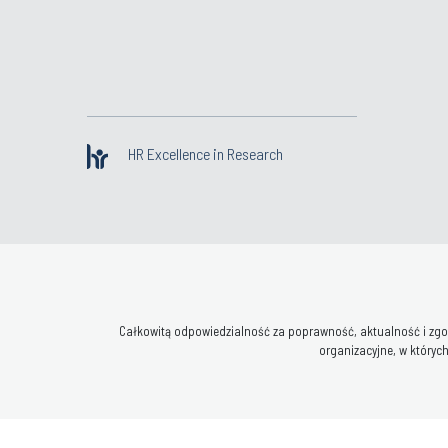
HR Excellence in Research
Całkowitą odpowiedzialność za poprawność, aktualność i zgod
organizacyjne, w których