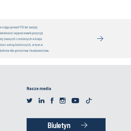
 ciągu ponad 170 lat swojej
iałalności wypracowała pozycję
iej znanych i cenionych w kraju
ów i usług hutniczych, w tym w
duktów dla górnictwa i budownictwa.
Nasze media
Biuletyn