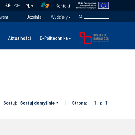
Kontakt
PL
went
Uczelnia
Wydziały
Aktualności
E-Politechnika
Sortuj:
Sortuj domyślnie
Strona:
1
z
1