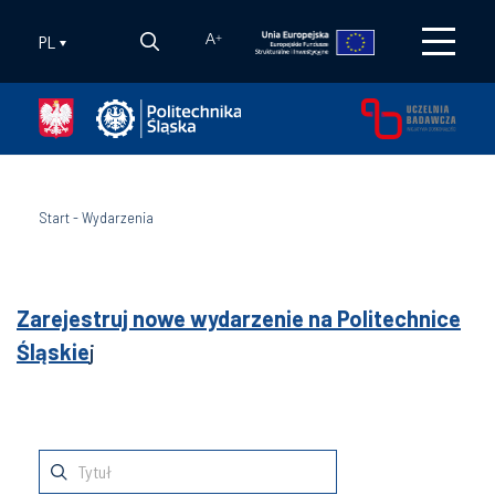
PL
A
+
Start
-
Wydarzenia
Zarejestruj nowe wydarzenie na Politechnice
Śląskie
j