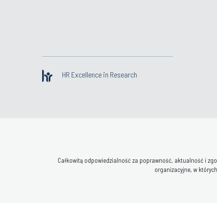
HR Excellence in Research
Całkowitą odpowiedzialność za poprawność, aktualność i zgod
organizacyjne, w których