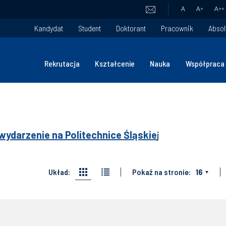
A
A
+
A
++
Kandydat
Student
Doktorant
Pracownik
Absol
Rekrutacja
Kształcenie
Nauka
Współpraca
wydarzenie na Politechnice Śląskie
j
Układ:
Pokaż na stronie:
16