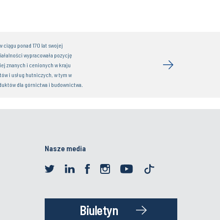
 ciągu ponad 170 lat swojej
iałalności wypracowała pozycję
iej znanych i cenionych w kraju
ów i usług hutniczych, w tym w
duktów dla górnictwa i budownictwa.
Nasze media
Biuletyn