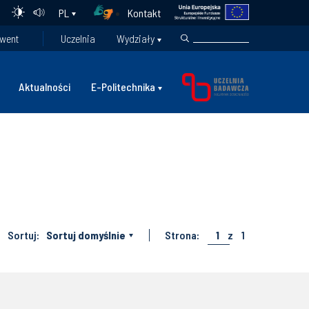
Kontakt
PL
went
Uczelnia
Wydziały
Aktualności
E-Politechnika
Sortuj:
Sortuj domyślnie
Strona:
1
z
1