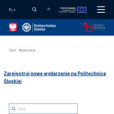
PL
A
+
Start
-
Wydarzenia
Zarejestruj nowe wydarzenie na Politechnice
Śląskie
j