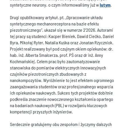
syntetyczne neurony, o czym informowaliśmy już w
lutym
.
Drugi opublikowany artykuł, pt. „Opracowanie układu
syntetycznego mechanoreceptora na bazie efektu
piezotronicznego”, ukazał się w numerze 2’2026. Autorami
tej pracy są studenci: Kacper Bieniek, Dawid Ciećko, Daniel
Byra, Mikołaj Ryter, Natalia Kuśka oraz Jonatan Rzyczniok.
Projekt realizowany był pod czujnym okiem opiekunów: dr.
hab. inż. Alberta Smalcerza, prof. PŚ oraz dr inż. Anny
Kochmańskiej. Celem prac było zautomatyzowanie
stanowiska do pomiarów elektrycznych innowacyjnych
czujników piezotronicznych zbudowanych z
nanokompozytów. Wyróżnienie to jest efektem ogromnego
zaangażowania studentów oraz profesjonalnego wsparcia
ich opiekunów naukowych. Sukces tych projektów dobitnie
podkreśla znaczenie nowoczesnego kształcenia opartego
na badaniach naukowych (PBL) w rozwijaniu kluczowych
kompetencji przyszłych inżynierów.
Serdecznie gratulujemy obu zespołom i życzymy dalszych