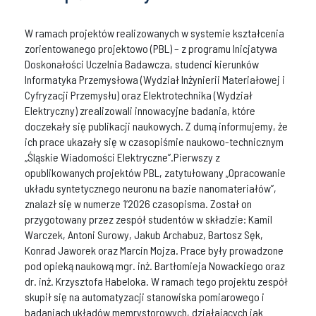
W ramach projektów realizowanych w systemie kształcenia
zorientowanego projektowo (PBL) – z programu Inicjatywa
Doskonałości Uczelnia Badawcza, studenci kierunków
Informatyka Przemysłowa (Wydział Inżynierii Materiałowej i
Cyfryzacji Przemysłu) oraz Elektrotechnika (Wydział
Elektryczny) zrealizowali innowacyjne badania, które
doczekały się publikacji naukowych. Z dumą informujemy, że
ich prace ukazały się w czasopiśmie naukowo-technicznym
„Śląskie Wiadomości Elektryczne”.Pierwszy z
opublikowanych projektów PBL, zatytułowany „Opracowanie
układu syntetycznego neuronu na bazie nanomateriałów”,
znalazł się w numerze 1’2026 czasopisma. Został on
przygotowany przez zespół studentów w składzie: Kamil
Warczek, Antoni Surowy, Jakub Archabuz, Bartosz Sęk,
Konrad Jaworek oraz Marcin Mojza. Prace były prowadzone
pod opieką naukową mgr. inż. Bartłomieja Nowackiego oraz
dr. inż. Krzysztofa Habeloka. W ramach tego projektu zespół
skupił się na automatyzacji stanowiska pomiarowego i
badaniach układów memrystorowych, działających jak