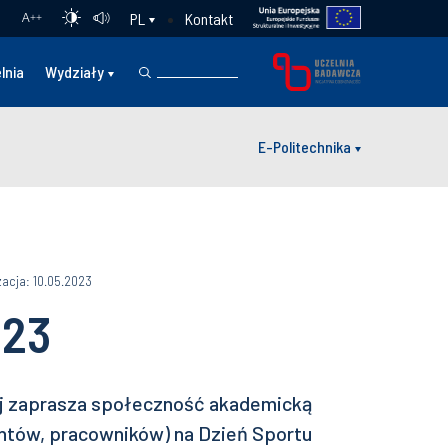
Kontakt
PL
A
++
lnia
Wydziały
E-Politechnika
zacja: 10.05.2023
023
iej zaprasza społeczność akademicką
antów, pracowników) na Dzień Sportu