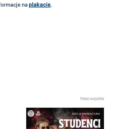
nformacje na
plakacie
.
Pokaż wszystkie