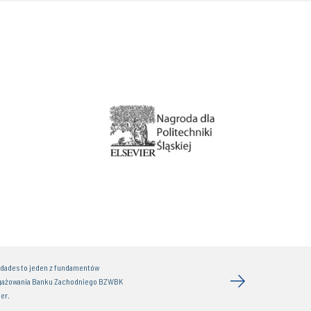
idades to jeden z fundamentów
gażowania Banku Zachodniego BZWBK
er.