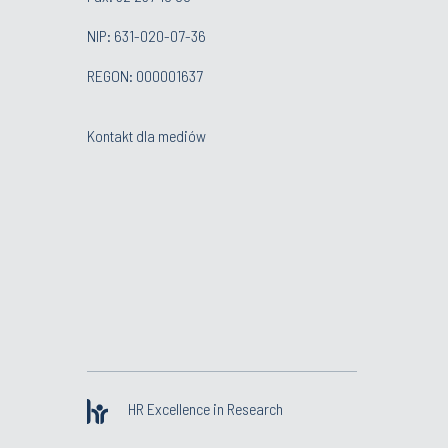
NIP: 631-020-07-36
REGON: 000001637
Kontakt dla mediów
HR Excellence in Research