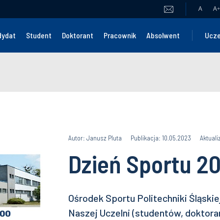
A
A
+
dydat
Student
Doktorant
Pracownik
Absolwent
Ucze
Autor: Janusz Pluta
Publikacja: 10.05.2023
Aktuali
Dzień Sportu 2
Ośrodek Sportu Politechniki Śląsk
Naszej Uczelni (studentów, doktor