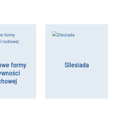
owe formy
Silesiada
ywności
chowej