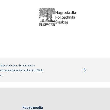
idades to jeden z fundamentów
gażowania Banku Zachodniego BZWBK
er.
Nasze media