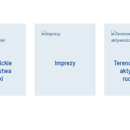
ckie
Imprezy
Teren
stwa
akt
ki
ru