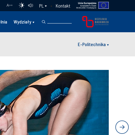
Kontakt
PL
A
++
lnia
Wydziały
E-Politechnika