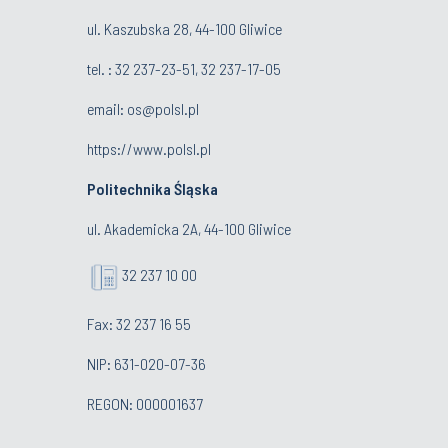
ul. Kaszubska 28, 44-100 Gliwice
tel. : 32 237-23-51, 32 237-17-05
email:
os@polsl.pl
https://www.polsl.pl
Politechnika Śląska
ul. Akademicka 2A, 44-100 Gliwice
32 237 10 00
Fax: 32 237 16 55
NIP: 631-020-07-36
REGON: 000001637