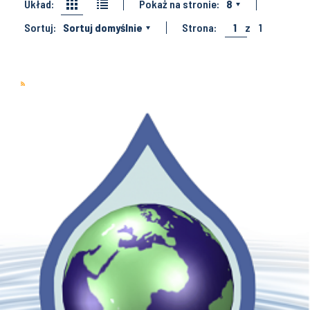
Układ:
Pokaż na stronie:
8
Sortuj:
Sortuj domyślnie
Strona:
1
z
1