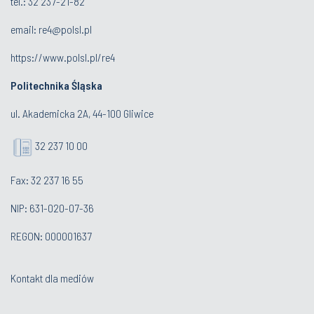
tel.:
32 237-21-82
email:
re4@polsl.pl
https://www.polsl.pl/re4
Politechnika Śląska
ul. Akademicka 2A, 44-100 Gliwice
32 237 10 00
Fax: 32 237 16 55
NIP: 631-020-07-36
REGON: 000001637
Kontakt dla mediów