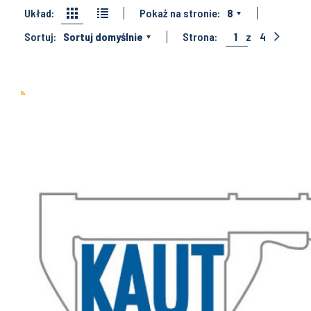
Układ:
Pokaż na stronie:
8
Sortuj:
Sortuj domyślnie
Strona:
1
z
4