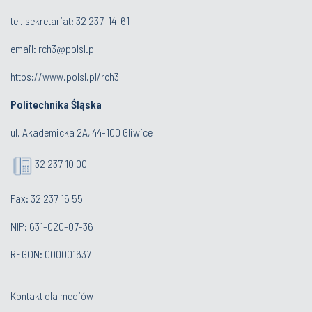
tel. sekretariat:
32 23
7-14-61
email:
rch3@polsl.pl
https://www.polsl.pl/rch3
Politechnika Śląska
ul. Akademicka 2A, 44-100 Gliwice
32 237 10 00
Fax: 32 237 16 55
NIP: 631-020-07-36
REGON: 000001637
Kontakt dla mediów