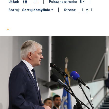
Układ:
Pokaż na stronie:
8
Sortuj:
Sortuj domyślnie
Strona:
1
z
1