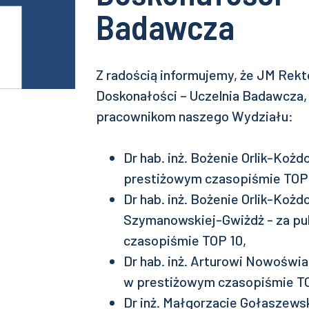
Badawcza
Z radością informujemy, że JM Rekt
Doskonałości – Uczelnia Badawcza,
pracownikom naszego Wydziału:
Dr hab. inż. Bożenie Orlik-Kożd
prestiżowym czasopiśmie TOP 
Dr hab. inż. Bożenie Orlik-Kożd
Szymanowskiej-Gwiżdż - za pu
czasopiśmie TOP 10,
Dr hab. inż. Arturowi Nowoświa
w prestiżowym czasopiśmie TO
Dr inż. Małgorzacie Gołaszewsk