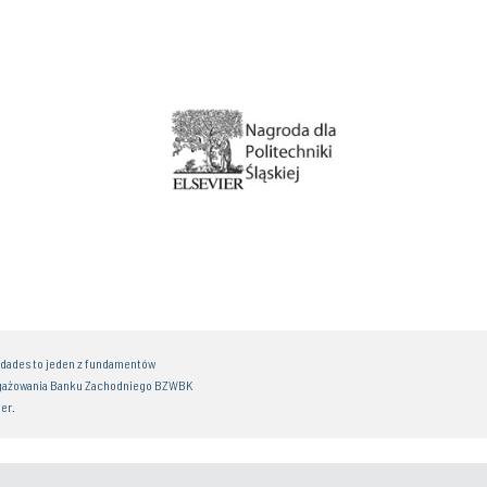
idades to jeden z fundamentów
gażowania Banku Zachodniego BZWBK
er.