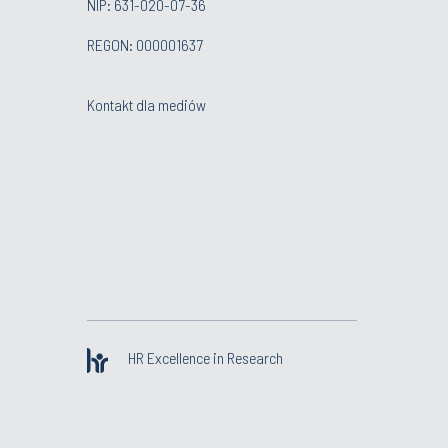
NIP: 631-020-07-36
REGON: 000001637
Kontakt dla mediów
HR Excellence in Research