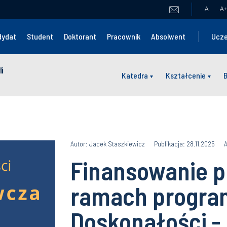
A
A
+
dydat
Student
Doktorant
Pracownik
Absolwent
Ucze
i
Katedra
Kształcenie
Autor: Jacek Staszkiewicz
Publikacja: 28.11.2025
A
Finansowanie p
ramach program
Doskonałości -