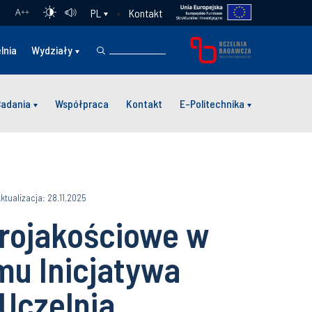
Kontakt
PL
A
++
lnia
Wydziały
Badania
Współpraca
Kontakt
E-Politechnika
ktualizacja: 28.11.2025
rojakościowe w
u Inicjatywa
 Uczelnia