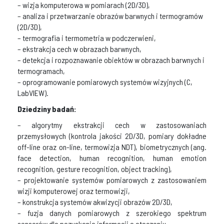
– wizja komputerowa w pomiarach (2D/3D),
– analiza i przetwarzanie obrazów barwnych i termogramów
(2D/3D),
– termografia i termometria w podczerwieni,
– ekstrakcja cech w obrazach barwnych,
– detekcja i rozpoznawanie obiektów w obrazach barwnych i
termogramach,
– oprogramowanie pomiarowych systemów wizyjnych (C,
LabVIEW).
Dziedziny badań:
– algorytmy ekstrakcji cech w zastosowaniach
przemysłowych (kontrola jakości 2D/3D, pomiary dokładne
off-line oraz on-line, termowizja NDT), biometrycznych (ang.
face detection, human recognition, human emotion
recognition, gesture recognition, object tracking),
– projektowanie systemów pomiarowych z zastosowaniem
wizji komputerowej oraz termowizji,
– konstrukcja systemów akwizycji obrazów 2D/3D,
– fuzja danych pomiarowych z szerokiego spektrum
sensorów dla pozyskania informacji o otoczeniu.