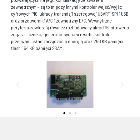
zewnętrznym – są to między innymi kontroler wejść/wyjść
cyfrowych PIO, układy transmisji szeregowej USART, SPI i USB
oraz przetworniki A/C i zewnętrzny D/C. Wewnętrzne
peryferia zawierają również rozbudowany układ 16-bitowego
zegara-licznika, generator sygnału resetu, kontroler
przerwań, układ zarządzania energią oraz 256 KB pamięci
flash i 64 KB pamięci SRAM.