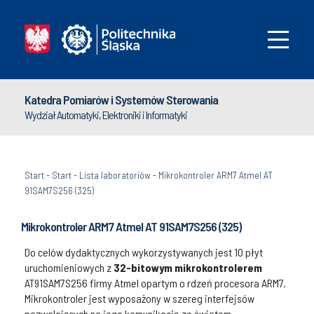
Katedra Pomiarów i Systemów Sterowania
Wydział Automatyki, Elektroniki i Informatyki
Start
-
Start
-
Lista laboratoriów
-
Mikrokontroler ARM7 Atmel AT
91SAM7S256 (325)
Mikrokontroler ARM7 Atmel AT 91SAM7S256 (325)
Do celów dydaktycznych wykorzystywanych jest 10 płyt
uruchomieniowych z
32-bitowym mikrokontrolerem
AT91SAM7S256 firmy Atmel opartym o rdzeń procesora ARM7.
Mikrokontroler jest wyposażony w szereg interfejsów
pozwalających na jego komunikację ze światem