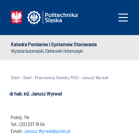
Katedra Pomiarów i Systemów Sterowania
Wydział Automatyki, Elektroniki i Informatyki
Start
-
Start
-
Pracownicy Katedry PiSS
-
Janusz Wyrwał
dr hab. inż. Janusz Wyrwał
Pokój: 114
Tel.: (32) 237 19 04
Email:
Janusz.Wyrwal@polsl.pl