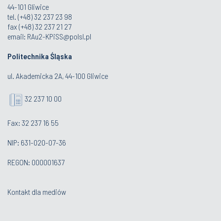
44-101 Gliwice
tel. (+48) 32 237 23 98
fax (+48) 32 237 21 27
email:
RAu2-KPiSS@polsl.pl
Politechnika Śląska
ul. Akademicka 2A, 44-100 Gliwice
32 237 10 00
Fax: 32 237 16 55
NIP: 631-020-07-36
REGON: 000001637
Kontakt dla mediów