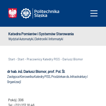
Katedra Pomiarów i Systemów Sterowania
Wydział Automatyki, Elektroniki i Informatyki
Start
-
Start
-
Pracownicy Katedry PiSS
-
Dariusz Bismor
dr hab. inż. Dariusz Bismor, prof. Pol. Śl.
Zastępca Kierownika Katedry PiSS, Prodziekan ds. Infrastruktury i
Organizacji
Pokój: 306
Tel.: (32) 237 10 46