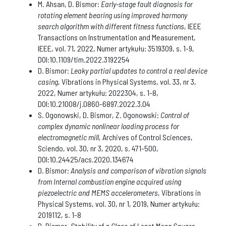
M. Ahsan, D. Bismor:
Early-stage fault diagnosis for
rotating element bearing using improved harmony
search algorithm with different fitness functions
, IEEE
Transactions on Instrumentation and Measurement,
IEEE, vol. 71, 2022, Numer artykułu: 3519309, s. 1-9,
DOI:10.1109/tim.2022.3192254
D. Bismor:
Leaky partial updates to control a real device
casing
, Vibrations in Physical Systems, vol. 33, nr 3,
2022, Numer artykułu: 2022304, s. 1-8,
DOI:10.21008/j.0860-6897.2022.3.04
S. Ogonowski, D. Bismor, Z. Ogonowski:
Control of
complex dynamic nonlinear loading process for
electromagnetic mill
, Archives of Control Sciences,
Sciendo, vol. 30, nr 3, 2020, s. 471-500,
DOI:10.24425/acs.2020.134674
D. Bismor:
Analysis and comparison of vibration signals
from Internal combustion engine acquired using
piezoelectric and MEMS accelerometers
, Vibrations in
Physical Systems, vol. 30, nr 1, 2019, Numer artykułu:
2019112, s. 1-8
D. Bismor,
Stability of a Class of Least Mean Square