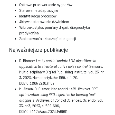
Cyfrowe przetwarzanie sygnałów
Sterowanie adaptacyjne
Identyfikacja procesów
Aktywne sterowanie dźwiękiem
Wibroakustyka, pomiary drgań, diagnostyka
predykcyjna
Zastosowania sztucznej inteligencji
Najważniejsze publikacje
D. Bismor:
Leaky partial update LMS algorithms in
application to structural active noise control
, Sensors,
Multidisciplinary Digital Publishing Institute, vol. 23, nr
3, 2023, Numer artykułu: 1169, s. 1-20,
DOI:10.3390/s23031169
M. Ahsan, D. Bismor, Manzoor M.:
ARL-Wavelet-BPF
optimization using PSO algorithm for bearing fault
diagnosis
, Archives of Control Sciences, Sciendo, vol.
33, nr 3, 2023, s. 589-606,
DOI:10.24425/acs.2023.146961