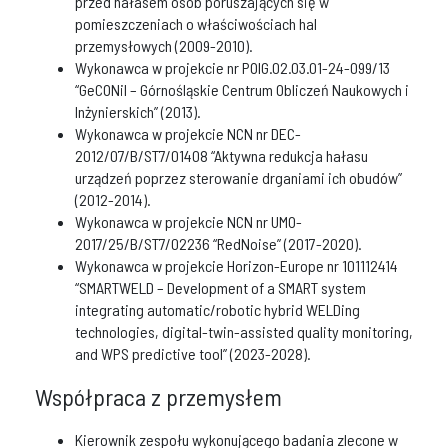
przed hałasem osób poruszających się w
pomieszczeniach o właściwościach hal
przemysłowych (2009-2010).
Wykonawca w projekcie nr POIG.02.03.01-24-099/13
“GeCONiI – Górnośląskie Centrum Obliczeń Naukowych i
Inżynierskich” (2013).
Wykonawca w projekcie NCN nr DEC-
2012/07/B/ST7/01408 “Aktywna redukcja hałasu
urządzeń poprzez sterowanie drganiami ich obudów”
(2012-2014).
Wykonawca w projekcie NCN nr UMO-
2017/25/B/ST7/02236 “RedNoise” (2017-2020).
Wykonawca w projekcie Horizon-Europe nr 101112414
“SMARTWELD – Development of a SMART system
integrating automatic/robotic hybrid WELDing
technologies, digital-twin-assisted quality monitoring,
and WPS predictive tool” (2023-2028).
Współpraca z przemysłem
Kierownik zespołu wykonującego badania zlecone w